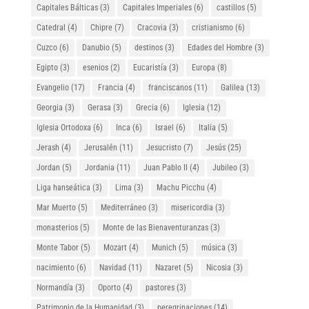
Capitales Bálticas
(3)
Capitales Imperiales
(6)
castillos
(5)
Catedral
(4)
Chipre
(7)
Cracovia
(3)
cristianismo
(6)
Cuzco
(6)
Danubio
(5)
destinos
(3)
Edades del Hombre
(3)
Egipto
(3)
esenios
(2)
Eucaristía
(3)
Europa
(8)
Evangelio
(17)
Francia
(4)
franciscanos
(11)
Galilea
(13)
Georgia
(3)
Gerasa
(3)
Grecia
(6)
Iglesia
(12)
Iglesia Ortodoxa
(6)
Inca
(6)
Israel
(6)
Italia
(5)
Jerash
(4)
Jerusalén
(11)
Jesucristo
(7)
Jesús
(25)
Jordan
(5)
Jordania
(11)
Juan Pablo II
(4)
Jubileo
(3)
Liga hanseática
(3)
Lima
(3)
Machu Picchu
(4)
Mar Muerto
(5)
Mediterráneo
(3)
misericordia
(3)
monasterios
(5)
Monte de las Bienaventuranzas
(3)
Monte Tabor
(5)
Mozart
(4)
Munich
(5)
música
(3)
nacimiento
(6)
Navidad
(11)
Nazaret
(5)
Nicosia
(3)
Normandía
(3)
Oporto
(4)
pastores
(3)
Patrimonio de la Humanidad
(3)
peregrinaciones
(14)