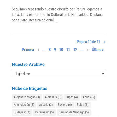
Seguimos repasando nuestro circuito por Perú y llegamos a
Lima. Lima es Patrimonio Cultural de la Humanidad. Destaca
por su arquitectura colonial,...
Página 10 de 17
«
Primera
«
...
8
9
10
11
12
...
»
Última »
Nuestro Archivo
Nuestro
Archivo
Nube de Etiquetas
Alejandro Magno
(3)
Alemania
(6)
Alpes
(4)
Andes
(6)
Anunciación
(3)
Austria
(3)
Baviera
(6)
Belen
(8)
Budapest
(4)
Cafarnáum
(5)
Camino de Santiago
(5)