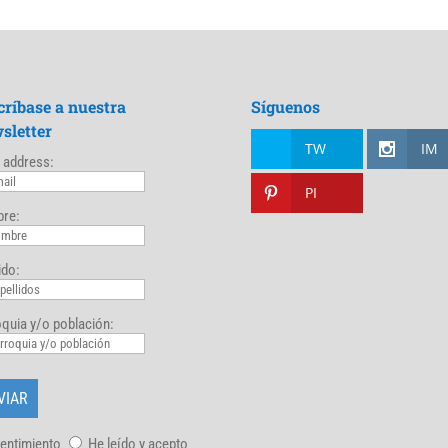
críbase a nuestra
Síguenos
sletter
TW
IM
 address:
PI
re:
ido:
quia y/o población:
entimiento
He leído y acepto