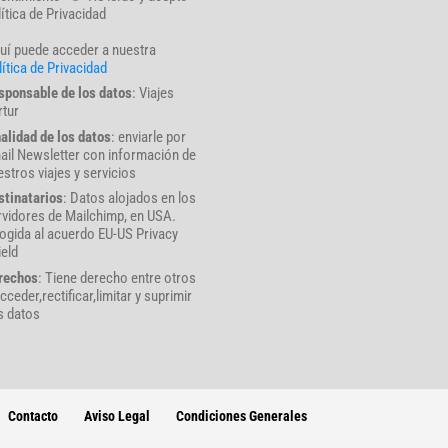
lítica de Privacidad
uí puede acceder a nuestra
ítica de Privacidad
sponsable de los datos
: Viajes
rtur
nalidad de los datos
: enviarle por
ail Newsletter con información de
stros viajes y servicios
stinatarios
: Datos alojados en los
rvidores de Mailchimp, en USA.
ogida al acuerdo EU-US Privacy
ield
rechos
: Tiene derecho entre otros
cceder,rectificar,limitar y suprimir
s datos
Contacto
Aviso Legal
Condiciones Generales