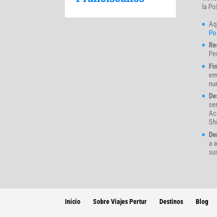
la Po
Aq
Pol
Re
Pe
Fi
em
nue
De
se
Ac
Sh
De
a a
su
Inicio
Sobre Viajes Pertur
Destinos
Blog