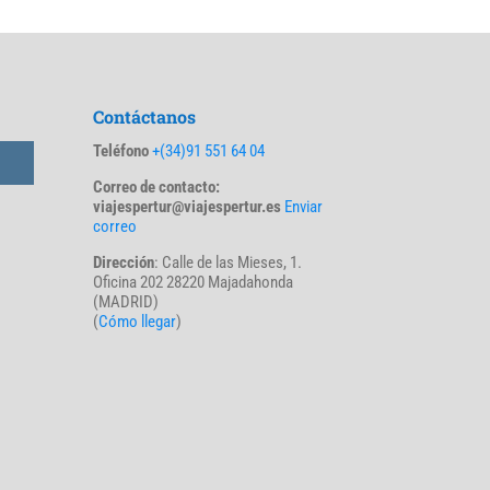
Contáctanos
Teléfono
+(34)91 551 64 04
Correo de contacto:
viajespertur@viajespertur.es
Enviar
correo
Dirección
: Calle de las Mieses, 1.
Oficina 202 28220 Majadahonda
(MADRID)
(
Cómo llegar
)