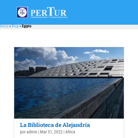
Inicio
»
Blog
»
Egipto
La Biblioteca de Alejandría
por
admin
|
Mar 31, 2022
|
Africa