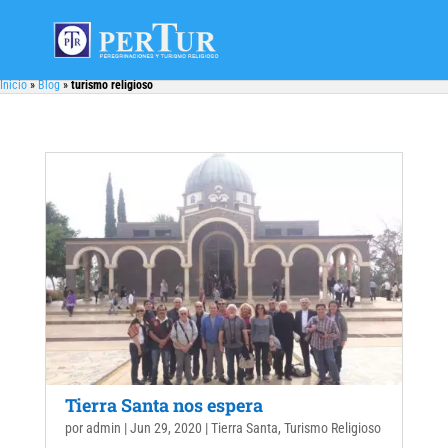
Inicio
»
Blog
»
turismo religioso
Tierra Santa nos espera
por
admin
|
Jun 29, 2020
|
Tierra Santa
,
Turismo Religioso