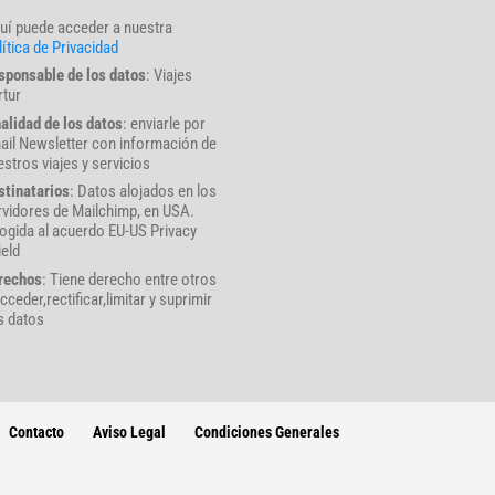
uí puede acceder a nuestra
ítica de Privacidad
sponsable de los datos
: Viajes
rtur
nalidad de los datos
: enviarle por
ail Newsletter con información de
stros viajes y servicios
stinatarios
: Datos alojados en los
rvidores de Mailchimp, en USA.
ogida al acuerdo EU-US Privacy
ield
rechos
: Tiene derecho entre otros
cceder,rectificar,limitar y suprimir
s datos
Contacto
Aviso Legal
Condiciones Generales