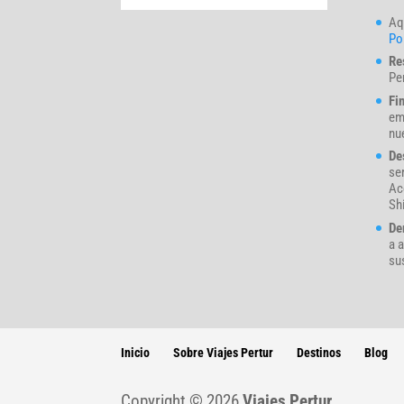
Aq
Pol
Re
Pe
Fi
em
nue
De
se
Ac
Sh
De
a a
su
Inicio
Sobre Viajes Pertur
Destinos
Blog
Copyright © 2026
Viajes Pertur.