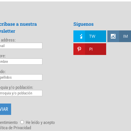
críbase a nuestra
Síguenos
sletter
TW
IM
 address:
PI
re:
ido:
quia y/o población:
entimiento
He leído y acepto
lítica de Privacidad