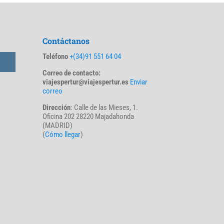
Contáctanos
Teléfono
+(34)91 551 64 04
Correo de contacto:
viajespertur@viajespertur.es
Enviar
correo
Dirección
: Calle de las Mieses, 1.
Oficina 202 28220 Majadahonda
(MADRID)
(
Cómo llegar
)