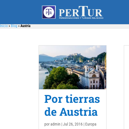
Inicio
»
Blog
»
Austria
Por tierras
de Austria
por
admin
|
Jul 26, 2016
|
Europa