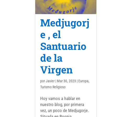
Medjugorj
e , el
Santuario
de la
Virgen
por
Javier
|
Mar 30, 2023
|
Europa
,
Turismo Religioso
Hoy vamos a hablar en
nuestro blog, por primera
vez, un poco de Medjugorje.
Situada en Bosnia