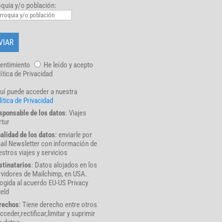
quia y/o población:
entimiento
He leído y acepto
lítica de Privacidad
uí puede acceder a nuestra
ítica de Privacidad
sponsable de los datos
: Viajes
rtur
nalidad de los datos
: enviarle por
ail Newsletter con información de
stros viajes y servicios
stinatarios
: Datos alojados en los
rvidores de Mailchimp, en USA.
ogida al acuerdo EU-US Privacy
ield
rechos
: Tiene derecho entre otros
cceder,rectificar,limitar y suprimir