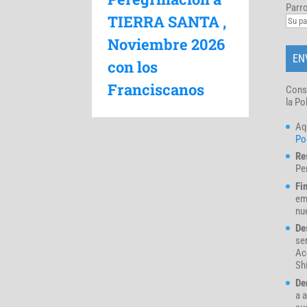
Parro
TIERRA SANTA ,
Noviembre 2026
con los
Franciscanos
Cons
la Po
Aq
Pol
Re
Pe
Fi
em
nue
De
se
Ac
Sh
De
a a