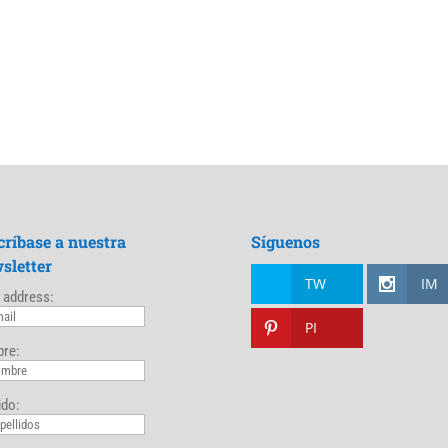
críbase a nuestra
Síguenos
sletter
TW
IM
 address:
PI
re:
ido: