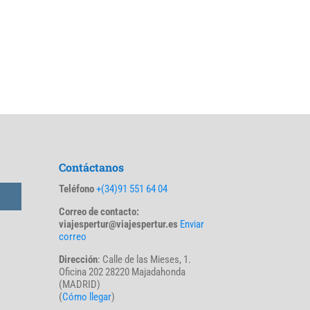
Contáctanos
Teléfono
+(34)91 551 64 04
Correo de contacto:
viajespertur@viajespertur.es
Enviar
correo
Dirección
: Calle de las Mieses, 1.
Oficina 202 28220 Majadahonda
(MADRID)
(
Cómo llegar
)