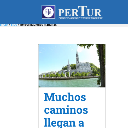
Inicio
»
Blog
»
peregrinaciones marianas
Muchos
caminos
llegan a