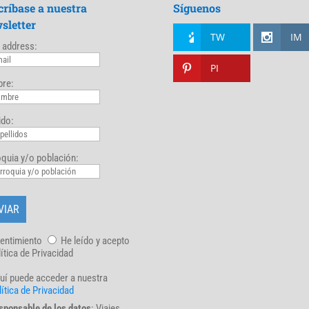
críbase a nuestra
Síguenos
sletter
TW
IM
 address:
PI
re:
ido:
quia y/o población:
entimiento
He leído y acepto
lítica de Privacidad
uí puede acceder a nuestra
ítica de Privacidad
sponsable de los datos
: Viajes