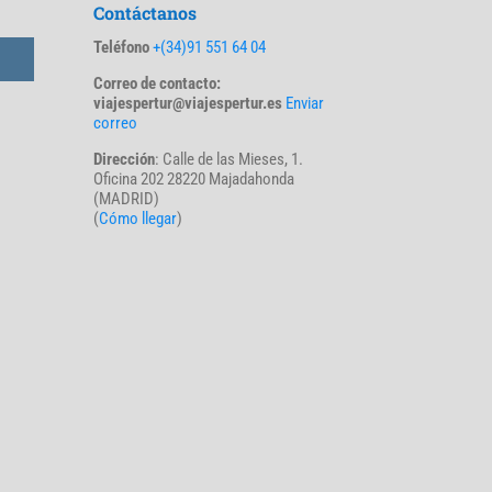
Contáctanos
Teléfono
+(34)91 551 64 04
Correo de contacto:
viajespertur@viajespertur.es
Enviar
correo
Dirección
: Calle de las Mieses, 1.
Oficina 202 28220 Majadahonda
(MADRID)
(
Cómo llegar
)