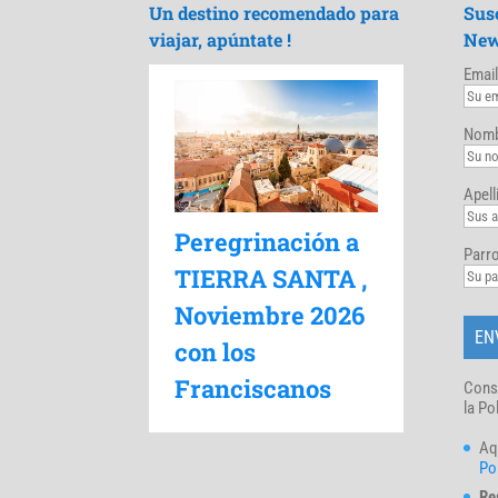
Un destino recomendado para
Sus
viajar, apúntate !
New
Email
Nomb
Apell
Peregrinación a
Parro
TIERRA SANTA ,
Noviembre 2026
con los
Franciscanos
Cons
la Po
Aq
Pol
Re