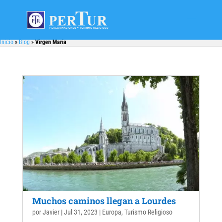
Inicio
»
Blog
»
Virgen María
Muchos caminos llegan a Lourdes
por
Javier
|
Jul 31, 2023
|
Europa
,
Turismo Religioso