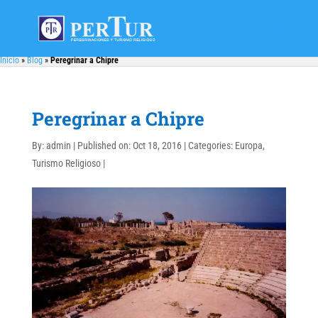
Inicio
»
Blog
»
Peregrinar a Chipre
Peregrinar a Chipre
By:
admin
|
Published on: Oct 18, 2016
|
Categories:
Europa
,
Turismo Religioso
|