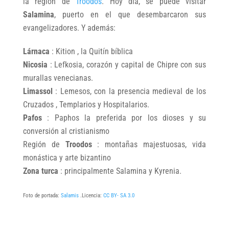
la región de
Troodos
. Hoy día, se puede visitar
Salamina
, puerto en el que desembarcaron sus
evangelizadores. Y además:
Lárnaca
: Kition , la Quitín bíblica
Nicosia
: Lefkosia, corazón y capital de Chipre con sus
murallas venecianas.
Limassol
: Lemesos, con la presencia medieval de los
Cruzados , Templarios y Hospitalarios.
Pafos
: Paphos la preferida por los dioses y su
conversión al cristianismo
Región de
Troodos
: montañas majestuosas, vida
monástica y arte bizantino
Zona turca
: principalmente Salamina y Kyrenia.
Foto de portada:
Salamis
.Licencia:
CC BY- SA 3.0