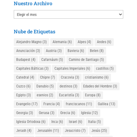
Nuestro Archivo
Nuestro
Archivo
Nube de Etiquetas
Alejandro Magno
(3)
Alemania
(6)
Alpes
(4)
Andes
(6)
Anunciación
(3)
Austria
(3)
Baviera
(6)
Belen
(8)
Budapest
(4)
Cafarnáum
(5)
Camino de Santiago
(5)
Capitales Bálticas
(3)
Capitales Imperiales
(6)
castillos
(5)
Catedral
(4)
Chipre
(7)
Cracovia
(3)
cristianismo
(6)
Cuzco
(6)
Danubio
(5)
destinos
(3)
Edades del Hombre
(3)
Egipto
(3)
esenios
(2)
Eucaristía
(3)
Europa
(8)
Evangelio
(17)
Francia
(4)
franciscanos
(11)
Galilea
(13)
Georgia
(3)
Gerasa
(3)
Grecia
(6)
Iglesia
(12)
Iglesia Ortodoxa
(6)
Inca
(6)
Israel
(6)
Italia
(5)
Jerash
(4)
Jerusalén
(11)
Jesucristo
(7)
Jesús
(25)