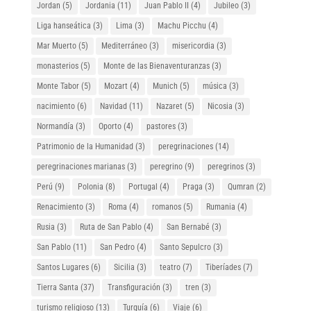
Jordan
(5)
Jordania
(11)
Juan Pablo II
(4)
Jubileo
(3)
Liga hanseática
(3)
Lima
(3)
Machu Picchu
(4)
Mar Muerto
(5)
Mediterráneo
(3)
misericordia
(3)
monasterios
(5)
Monte de las Bienaventuranzas
(3)
Monte Tabor
(5)
Mozart
(4)
Munich
(5)
música
(3)
nacimiento
(6)
Navidad
(11)
Nazaret
(5)
Nicosia
(3)
Normandía
(3)
Oporto
(4)
pastores
(3)
Patrimonio de la Humanidad
(3)
peregrinaciones
(14)
peregrinaciones marianas
(3)
peregrino
(9)
peregrinos
(3)
Perú
(9)
Polonia
(8)
Portugal
(4)
Praga
(3)
Qumran
(2)
Renacimiento
(3)
Roma
(4)
romanos
(5)
Rumania
(4)
Rusia
(3)
Ruta de San Pablo
(4)
San Bernabé
(3)
San Pablo
(11)
San Pedro
(4)
Santo Sepulcro
(3)
Santos Lugares
(6)
Sicilia
(3)
teatro
(7)
Tiberíades
(7)
Tierra Santa
(37)
Transfiguración
(3)
tren
(3)
turismo religioso
(13)
Turquía
(6)
Viaje
(6)