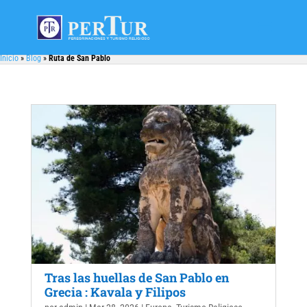
Inicio
»
Blog
»
Ruta de San Pablo
Tras las huellas de San Pablo en
Grecia : Kavala y Filipos