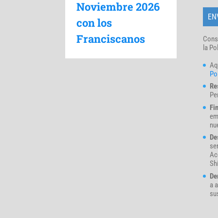
Noviembre 2026
con los
Franciscanos
Cons
la Po
Aq
Pol
Re
Pe
Fi
em
nue
De
se
Ac
Sh
De
a a
su