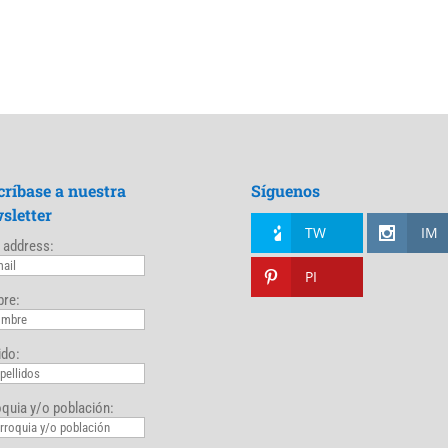
críbase a nuestra
Síguenos
sletter
TW
IM
 address:
PI
re:
ido:
quia y/o población: