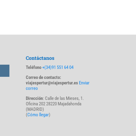
Contáctanos
Teléfono
+(34)91 551 64 04
Correo de contacto:
viajespertur@viajespertur.es
Enviar
correo
Dirección
: Calle de las Mieses, 1.
Oficina 202 28220 Majadahonda
(MADRID)
(
Cómo llegar
)