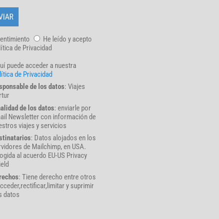
entimiento
He leído y acepto
lítica de Privacidad
uí puede acceder a nuestra
ítica de Privacidad
sponsable de los datos
: Viajes
rtur
nalidad de los datos
: enviarle por
ail Newsletter con información de
stros viajes y servicios
stinatarios
: Datos alojados en los
rvidores de Mailchimp, en USA.
ogida al acuerdo EU-US Privacy
ield
rechos
: Tiene derecho entre otros
cceder,rectificar,limitar y suprimir
s datos