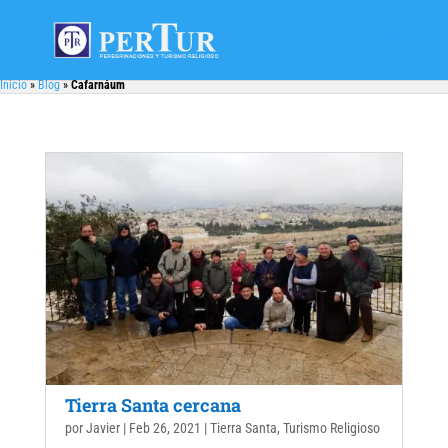
Inicio
»
Blog
»
Cafarnáum
Tierra Santa cercana
por
Javier
|
Feb 26, 2021
|
Tierra Santa
,
Turismo Religioso