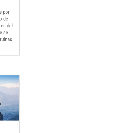
e por
no de
tes del
de se
 ruinas