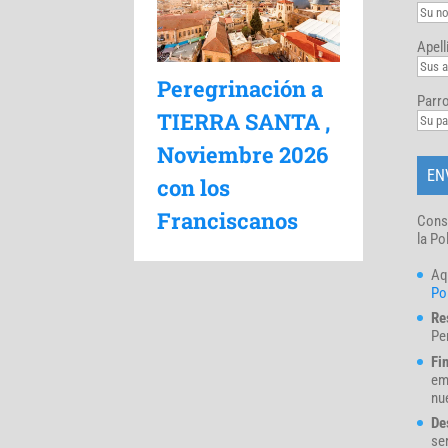
Apell
Peregrinación a
Parro
TIERRA SANTA ,
Noviembre 2026
con los
Franciscanos
Cons
la Po
Aq
Pol
Re
Pe
Fi
em
nue
De
se