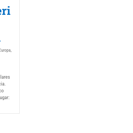
ri
a
Europa
,
lares
ia.
co
ugar: