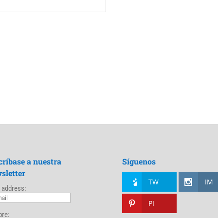
críbase a nuestra
Síguenos
sletter
TW
IM
 address:
PI
re: