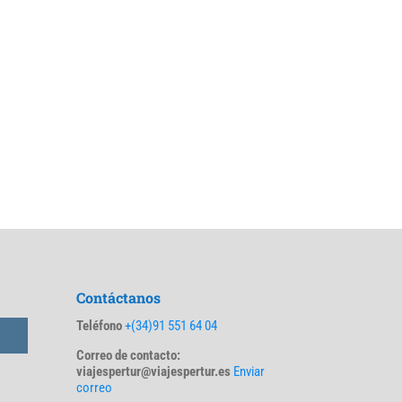
Contáctanos
Teléfono
+(34)91 551 64 04
Correo de contacto:
viajespertur@viajespertur.es
Enviar
correo