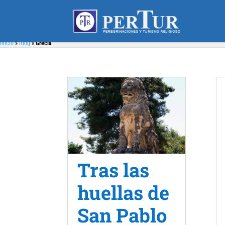
Inicio
»
Blog
»
Grecia
Tras las
huellas de
San Pablo