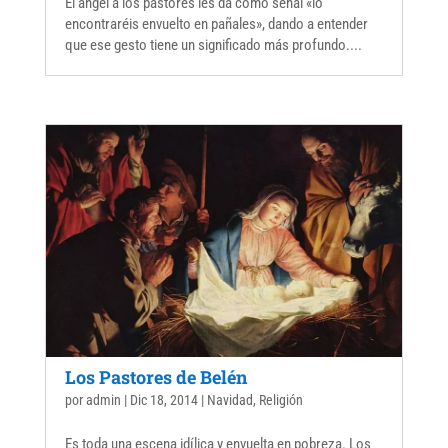
El ángel a los pastores les da como señal «lo
encontraréis envuelto en pañales», dando a entender
que ese gesto tiene un significado más profundo....
Los Pastores de Belén
por
admin
|
Dic 18, 2014
|
Navidad
,
Religión
Es toda una escena idílica y envuelta en pobreza. Los