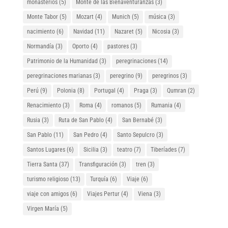
monasterios
(5)
Monte de las Bienaventuranzas
(3)
Monte Tabor
(5)
Mozart
(4)
Munich
(5)
música
(3)
nacimiento
(6)
Navidad
(11)
Nazaret
(5)
Nicosia
(3)
Normandía
(3)
Oporto
(4)
pastores
(3)
Patrimonio de la Humanidad
(3)
peregrinaciones
(14)
peregrinaciones marianas
(3)
peregrino
(9)
peregrinos
(3)
Perú
(9)
Polonia
(8)
Portugal
(4)
Praga
(3)
Qumran
(2)
Renacimiento
(3)
Roma
(4)
romanos
(5)
Rumania
(4)
Rusia
(3)
Ruta de San Pablo
(4)
San Bernabé
(3)
San Pablo
(11)
San Pedro
(4)
Santo Sepulcro
(3)
Santos Lugares
(6)
Sicilia
(3)
teatro
(7)
Tiberíades
(7)
Tierra Santa
(37)
Transfiguración
(3)
tren
(3)
turismo religioso
(13)
Turquía
(6)
Viaje
(6)
viaje con amigos
(6)
Viajes Pertur
(4)
Viena
(3)
Virgen María
(5)