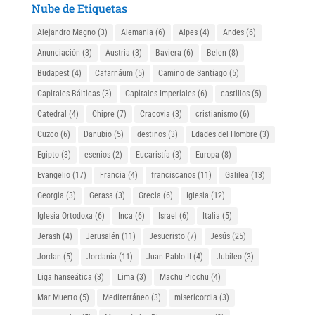
Nube de Etiquetas
Alejandro Magno
(3)
Alemania
(6)
Alpes
(4)
Andes
(6)
Anunciación
(3)
Austria
(3)
Baviera
(6)
Belen
(8)
Budapest
(4)
Cafarnáum
(5)
Camino de Santiago
(5)
Capitales Bálticas
(3)
Capitales Imperiales
(6)
castillos
(5)
Catedral
(4)
Chipre
(7)
Cracovia
(3)
cristianismo
(6)
Cuzco
(6)
Danubio
(5)
destinos
(3)
Edades del Hombre
(3)
Egipto
(3)
esenios
(2)
Eucaristía
(3)
Europa
(8)
Evangelio
(17)
Francia
(4)
franciscanos
(11)
Galilea
(13)
Georgia
(3)
Gerasa
(3)
Grecia
(6)
Iglesia
(12)
Iglesia Ortodoxa
(6)
Inca
(6)
Israel
(6)
Italia
(5)
Jerash
(4)
Jerusalén
(11)
Jesucristo
(7)
Jesús
(25)
Jordan
(5)
Jordania
(11)
Juan Pablo II
(4)
Jubileo
(3)
Liga hanseática
(3)
Lima
(3)
Machu Picchu
(4)
Mar Muerto
(5)
Mediterráneo
(3)
misericordia
(3)