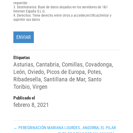
requerido
Destinatarios: Base de datos alojados en los servidores de 1&1
Internet España S.L.U.
Derechos: Tiene derecho entre otros a acceder,rectificar,limitar y
suprimir sus datos
Etiquetas
Asturias
,
Cantabria
,
Comillas
,
Covadonga
,
León
,
Oviedo
,
Picos de Europa
,
Potes
,
Ribadesella
,
Santillana de Mar
,
Santo
Toribio
,
Virgen
Publicado el
febrero 8, 2021
←
PEREGRINACIÓN MARIANA LOURDES , ANDORRA, EL PILAR