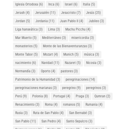
Iglesia Ortodoxa
(6)
Inca
(6)
Israel
(6)
Italia
(5)
Jerash
(4)
Jerusalén
(11)
Jesucristo
(7)
Jesús
(25)
Jordan
(5)
Jordania
(11)
Juan Pablo II
(4)
Jubileo
(3)
Liga hanseática
(3)
Lima
(3)
Machu Picchu
(4)
Mar Muerto
(5)
Mediterráneo
(3)
misericordia
(3)
monasterios
(5)
Monte de las Bienaventuranzas
(3)
Monte Tabor
(5)
Mozart
(4)
Munich
(5)
música
(3)
nacimiento
(6)
Navidad
(11)
Nazaret
(5)
Nicosia
(3)
Normandía
(3)
Oporto
(4)
pastores
(3)
Patrimonio de la Humanidad
(3)
peregrinaciones
(14)
peregrinaciones marianas
(3)
peregrino
(9)
peregrinos
(3)
Perú
(9)
Polonia
(8)
Portugal
(4)
Praga
(3)
Qumran
(2)
Renacimiento
(3)
Roma
(4)
romanos
(5)
Rumania
(4)
Rusia
(3)
Ruta de San Pablo
(4)
San Bernabé
(3)
San Pablo
(11)
San Pedro
(4)
Santo Sepulcro
(3)