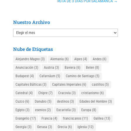
RUTA DE 3 DÍAS POR SALAMANCA
→
Nuestro Archivo
Nuestro
Archivo
Nube de Etiquetas
Alejandro Magno
(3)
Alemania
(6)
Alpes
(4)
Andes
(6)
Anunciación
(3)
Austria
(3)
Baviera
(6)
Belen
(8)
Budapest
(4)
Cafarnáum
(5)
Camino de Santiago
(5)
Capitales Bálticas
(3)
Capitales Imperiales
(6)
castillos
(5)
Catedral
(4)
Chipre
(7)
Cracovia
(3)
cristianismo
(6)
Cuzco
(6)
Danubio
(5)
destinos
(3)
Edades del Hombre
(3)
Egipto
(3)
esenios
(2)
Eucaristía
(3)
Europa
(8)
Evangelio
(17)
Francia
(4)
franciscanos
(11)
Galilea
(13)
Georgia
(3)
Gerasa
(3)
Grecia
(6)
Iglesia
(12)