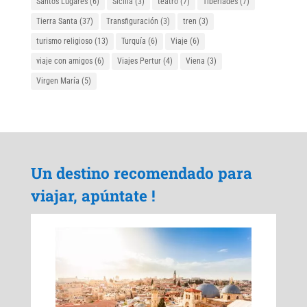
Santos Lugares
(6)
Sicilia
(3)
teatro
(7)
Tiberíades
(7)
Tierra Santa
(37)
Transfiguración
(3)
tren
(3)
turismo religioso
(13)
Turquía
(6)
Viaje
(6)
viaje con amigos
(6)
Viajes Pertur
(4)
Viena
(3)
Virgen María
(5)
Un destino recomendado para
viajar, apúntate !