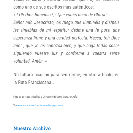
como uno de sus escritos más auténticos:
»
! Oh Dios Inmenso !, ! Qué estáis lleno de Gloria !
Señor mío Jesucristo, os ruego que iluminéis y disipéis
las tinieblas de mi espíritu; dadme una fe pura, una
esperanza firme y una caridad perfecta. Haced, !oh Dios
mío! , que yo os conozca bien, y que haga todas cosas
siguiendo vuestra luz y conforme a vuestra santa
voluntad. Amén.
«
No faltará ocasión para centrarme, en otro artículo, en
la Ruta Franciscana…
Foto de portada : Basílica y Convento de Santa Clara, en Asís .
Via
www.vocacionesfranciscanas.blogspot.com
Nuestro Archivo