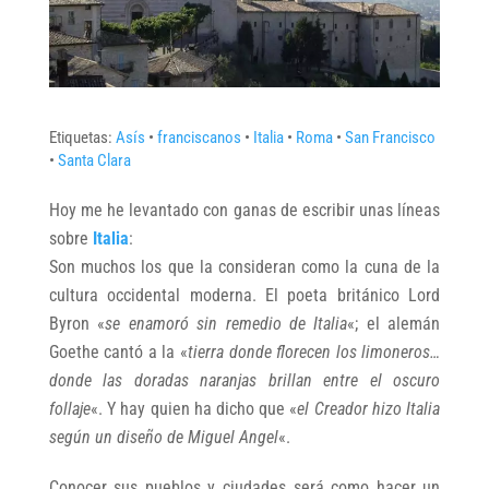
Etiquetas:
Asís
•
franciscanos
•
Italia
•
Roma
•
San Francisco
•
Santa Clara
Hoy me he levantado con ganas de escribir unas líneas
sobre
Italia
:
Son muchos los que la consideran como la cuna de la
cultura occidental moderna. El poeta británico Lord
Byron «
se enamoró sin remedio de Italia
«; el alemán
Goethe cantó a la «
tierra donde florecen los limoneros…
donde las doradas naranjas brillan entre el oscuro
follaje
«. Y hay quien ha dicho que «
el Creador hizo Italia
según un diseño de Miguel Angel
«.
Conocer sus pueblos y ciudades será como hacer un