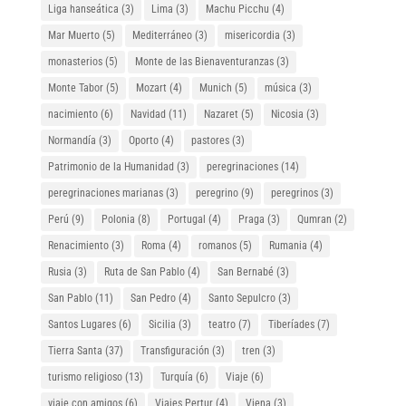
Liga hanseática
(3)
Lima
(3)
Machu Picchu
(4)
Mar Muerto
(5)
Mediterráneo
(3)
misericordia
(3)
monasterios
(5)
Monte de las Bienaventuranzas
(3)
Monte Tabor
(5)
Mozart
(4)
Munich
(5)
música
(3)
nacimiento
(6)
Navidad
(11)
Nazaret
(5)
Nicosia
(3)
Normandía
(3)
Oporto
(4)
pastores
(3)
Patrimonio de la Humanidad
(3)
peregrinaciones
(14)
peregrinaciones marianas
(3)
peregrino
(9)
peregrinos
(3)
Perú
(9)
Polonia
(8)
Portugal
(4)
Praga
(3)
Qumran
(2)
Renacimiento
(3)
Roma
(4)
romanos
(5)
Rumania
(4)
Rusia
(3)
Ruta de San Pablo
(4)
San Bernabé
(3)
San Pablo
(11)
San Pedro
(4)
Santo Sepulcro
(3)
Santos Lugares
(6)
Sicilia
(3)
teatro
(7)
Tiberíades
(7)
Tierra Santa
(37)
Transfiguración
(3)
tren
(3)
turismo religioso
(13)
Turquía
(6)
Viaje
(6)
viaje con amigos
(6)
Viajes Pertur
(4)
Viena
(3)