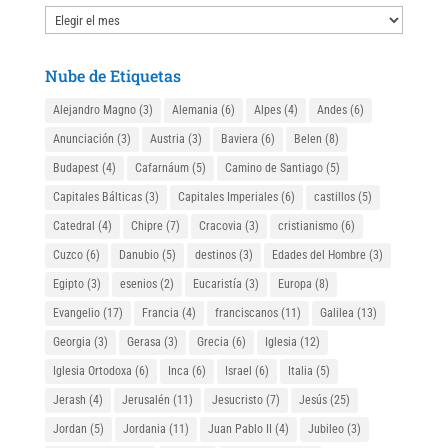
Nuestro
Archivo
Nube de Etiquetas
Alejandro Magno
(3)
Alemania
(6)
Alpes
(4)
Andes
(6)
Anunciación
(3)
Austria
(3)
Baviera
(6)
Belen
(8)
Budapest
(4)
Cafarnáum
(5)
Camino de Santiago
(5)
Capitales Bálticas
(3)
Capitales Imperiales
(6)
castillos
(5)
Catedral
(4)
Chipre
(7)
Cracovia
(3)
cristianismo
(6)
Cuzco
(6)
Danubio
(5)
destinos
(3)
Edades del Hombre
(3)
Egipto
(3)
esenios
(2)
Eucaristía
(3)
Europa
(8)
Evangelio
(17)
Francia
(4)
franciscanos
(11)
Galilea
(13)
Georgia
(3)
Gerasa
(3)
Grecia
(6)
Iglesia
(12)
Iglesia Ortodoxa
(6)
Inca
(6)
Israel
(6)
Italia
(5)
Jerash
(4)
Jerusalén
(11)
Jesucristo
(7)
Jesús
(25)
Jordan
(5)
Jordania
(11)
Juan Pablo II
(4)
Jubileo
(3)