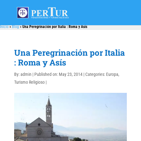
Inicio
»
Blog
»
Una Peregrinación por Italia : Roma y Asís
Una Peregrinación por Italia
: Roma y Asís
By:
admin
|
Published on: May 23, 2014
|
Categories:
Europa
,
Turismo Religioso
|