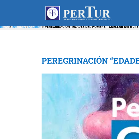
Inicio
»
Destinos
»
Destinos
»
PEREGRINACIÓN “EDADES DEL HOMBRE “ CUÉLLAR Del 6 al 8 
PEREGRINACIÓN “EDADES 