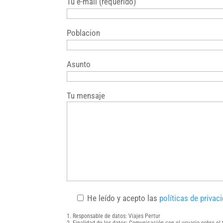
Tu e-mail (requerido)
Poblacion
Asunto
Tu mensaje
He leído y acepto las
políticas de privac
Responsable de datos: Viajes Pertur