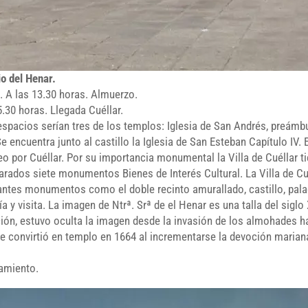
o del Henar.
. A las 13.30 horas. Almuerzo.
5.30 horas. Llegada Cuéllar.
espacios serían tres de los templos: Iglesia de San Andrés, preámbu
 Se encuentra junto al castillo la Iglesia de San Esteban Capítulo IV. 
seo por Cuéllar. Por su importancia monumental la Villa de Cuéllar
larados siete monumentos Bienes de Interés Cultural. La Villa de C
tes monumentos como el doble recinto amurallado, castillo, palaci
a y visita. La imagen de Ntrª. Srª de el Henar es una talla del siglo 
dición, estuvo oculta la imagen desde la invasión de los almohades h
se convirtió en templo en 1664 al incrementarse la devoción marian
jamiento.