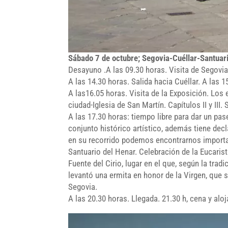
Sábado 7 de octubre; Segovia-Cuéllar-Santuari
Desayuno .A las 09.30 horas. Visita de Segovia
A las 14.30 horas. Salida hacia Cuéllar. A las 1
A las16.05 horas. Visita de la Exposición. Los 
ciudad-Iglesia de San Martín. Capítulos II y III.
A las 17.30 horas: tiempo libre para dar un pa
conjunto histórico artístico, además tiene dec
en su recorrido podemos encontrarnos importan
Santuario del Henar. Celebración de la Eucaristí
Fuente del Cirio, lugar en el que, según la tra
levantó una ermita en honor de la Virgen, que 
Segovia.
A las 20.30 horas. Llegada. 21.30 h, cena y alo