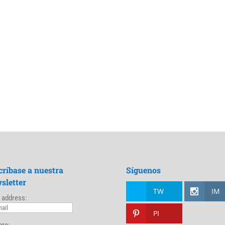
críbase a nuestra
Síguenos
sletter
TW
IM
 address:
PI
re: