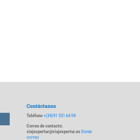
Contáctanos
Teléfono
+(34)91 551 64 04
Correo de contacto:
viajespertur@viajespertur.es
Enviar
correo