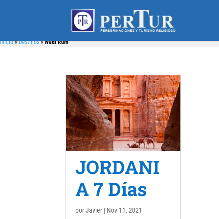
Inicio
»
Destinos
»
Wadi Rum
JORDANI
A 7 Días
por
Javier
|
Nov 11, 2021