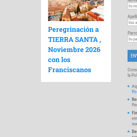
Apell
Peregrinación a
Parro
TIERRA SANTA ,
Noviembre 2026
con los
Franciscanos
Cons
la Po
Aq
Pol
Re
Pe
Fi
em
nue
De