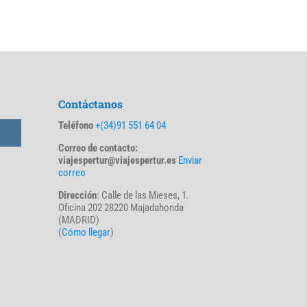
Contáctanos
Teléfono
+(34)91 551 64 04
Correo de contacto:
viajespertur@viajespertur.es
Enviar
correo
Dirección
: Calle de las Mieses, 1.
Oficina 202 28220 Majadahonda
(MADRID)
(
Cómo llegar
)