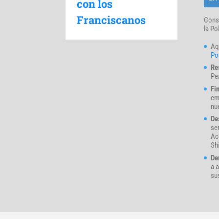
con los
Franciscanos
Cons
la Po
Aq
Pol
Re
Pe
Fi
em
nue
De
se
Ac
Sh
De
a a
su