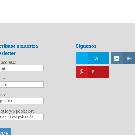
críbase a nuestra
Síguenos
sletter
TW
IM
 address:
PI
re:
ido:
quia y/o población: