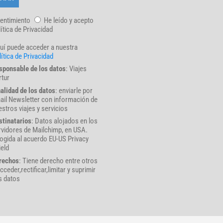
entimiento
He leído y acepto
lítica de Privacidad
uí puede acceder a nuestra
ítica de Privacidad
sponsable de los datos
: Viajes
rtur
nalidad de los datos
: enviarle por
ail Newsletter con información de
stros viajes y servicios
stinatarios
: Datos alojados en los
rvidores de Mailchimp, en USA.
ogida al acuerdo EU-US Privacy
ield
rechos
: Tiene derecho entre otros
cceder,rectificar,limitar y suprimir
s datos