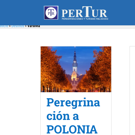
Inicio
»
Destinos
»
Varsovia
Peregrina
ción a
POLONIA