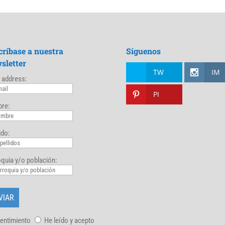
críbase a nuestra
Síguenos
sletter
TW
IM
 address:
PI
re:
ido:
quia y/o población:
entimiento
He leído y acepto