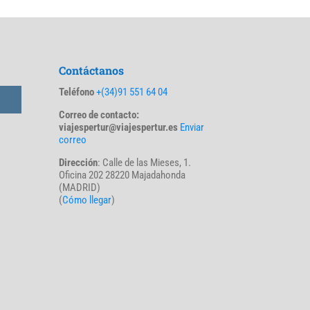
Contáctanos
Teléfono
+(34)91 551 64 04
Correo de contacto:
viajespertur@viajespertur.es
Enviar
correo
Dirección
: Calle de las Mieses, 1.
Oficina 202 28220 Majadahonda
(MADRID)
(
Cómo llegar
)