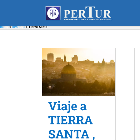
Inicio
»
Destinos
»
Tierra Santa
Viaje a
TIERRA
SANTA ,