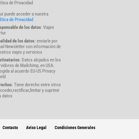
lítica de Privacidad
uí puede acceder a nuestra
ítica de Privacidad
sponsable de los datos
: Viajes
rtur
nalidad de los datos
: enviarle por
ail Newsletter con información de
stros viajes y servicios
stinatarios
: Datos alojados en los
rvidores de Mailchimp, en USA.
ogida al acuerdo EU-US Privacy
ield
rechos
: Tiene derecho entre otros
cceder,rectificar,limitar y suprimir
s datos
Contacto
Aviso Legal
Condiciones Generales