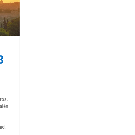
8
ros,
salén
id,