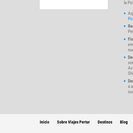
la Po
Aq
Pol
Re
Pe
Fi
em
nue
De
se
Ac
Sh
De
a a
su
Inicio
Sobre Viajes Pertur
Destinos
Blog