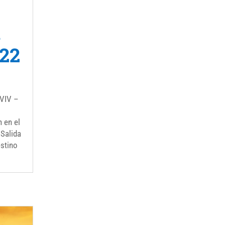
A
022
VIV –
 en el
 Salida
estino