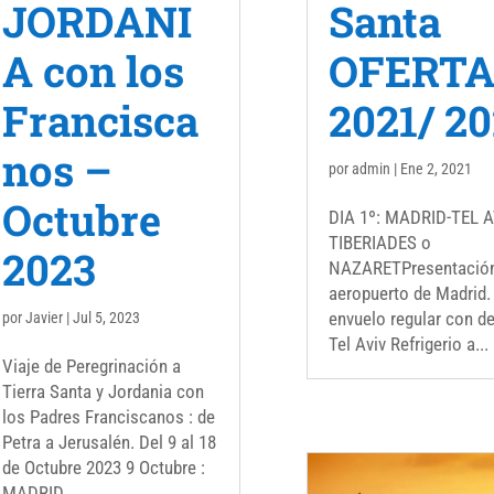
JORDANI
Santa
A con los
OFERT
Francisca
2021/ 2
nos –
por
admin
|
Ene 2, 2021
Octubre
DIA 1º: MADRID-TEL A
TIBERIADES o
2023
NAZARETPresentación
aeropuerto de Madrid.
envuelo regular con d
por
Javier
|
Jul 5, 2023
Tel Aviv Refrigerio a...
Viaje de Peregrinación a
Tierra Santa y Jordania con
los Padres Franciscanos : de
Petra a Jerusalén. Del 9 al 18
de Octubre 2023 9 Octubre :
MADRID...