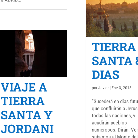
TIERRA
SANTA 
DIAS
VIAJE A
por
Javier
|
Ene 3, 2018
TIERRA
“Sucederá en días futu
que confluirán a Jeru
SANTA Y
todas las naciones, y
acudirán pueblos
JORDANI
numerosos. Dirán: Ven
subamos al Monte del