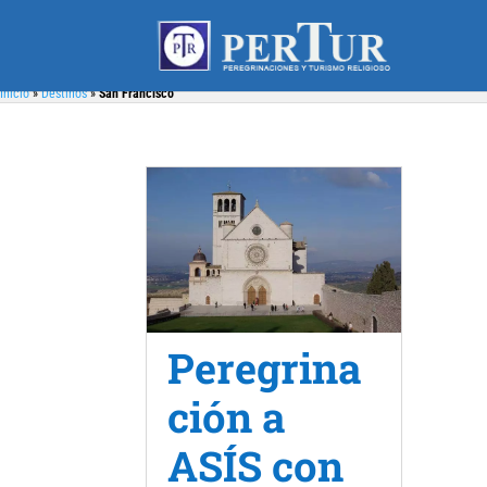
Inicio
»
Destinos
»
San Francisco
Peregrina
ción a
ASÍS con