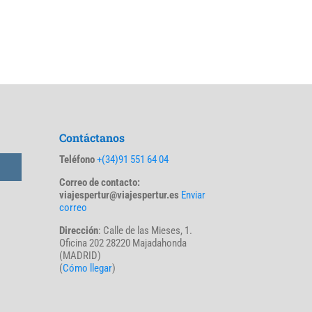
Contáctanos
Teléfono
+(34)91 551 64 04
Correo de contacto:
viajespertur@viajespertur.es
Enviar
correo
Dirección
: Calle de las Mieses, 1.
Oficina 202 28220 Majadahonda
(MADRID)
(
Cómo llegar
)