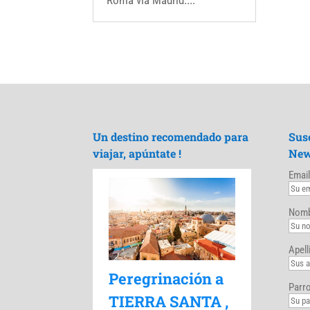
Roma vía Madrid....
Un destino recomendado para
Sus
viajar, apúntate !
New
Email
Nomb
Apell
Peregrinación a
Parro
TIERRA SANTA ,