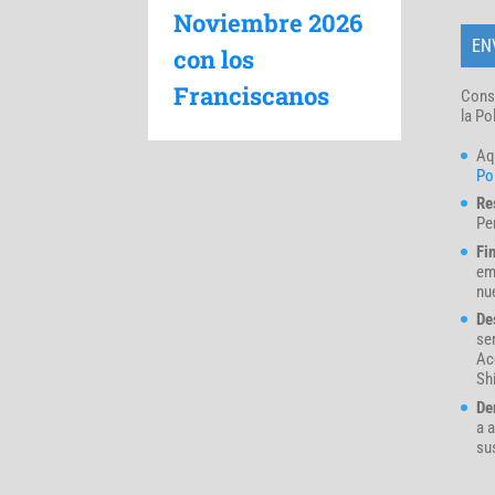
Noviembre 2026
con los
Franciscanos
Cons
la Po
Aq
Pol
Re
Pe
Fi
em
nue
De
se
Ac
Sh
De
a a
su