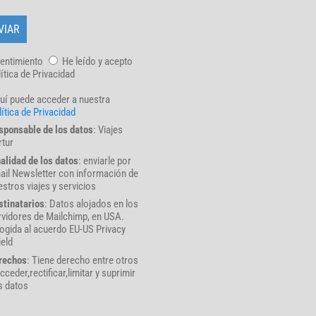
entimiento
He leído y acepto
lítica de Privacidad
uí puede acceder a nuestra
ítica de Privacidad
sponsable de los datos
: Viajes
rtur
nalidad de los datos
: enviarle por
ail Newsletter con información de
stros viajes y servicios
stinatarios
: Datos alojados en los
rvidores de Mailchimp, en USA.
ogida al acuerdo EU-US Privacy
ield
rechos
: Tiene derecho entre otros
cceder,rectificar,limitar y suprimir
s datos