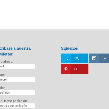
críbase a nuestra
Síguenos
sletter
TW
IM
 address:
PI
re:
ido:
quia y/o población: