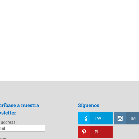
críbase a nuestra
Síguenos
sletter
TW
IM
 address:
PI
re: