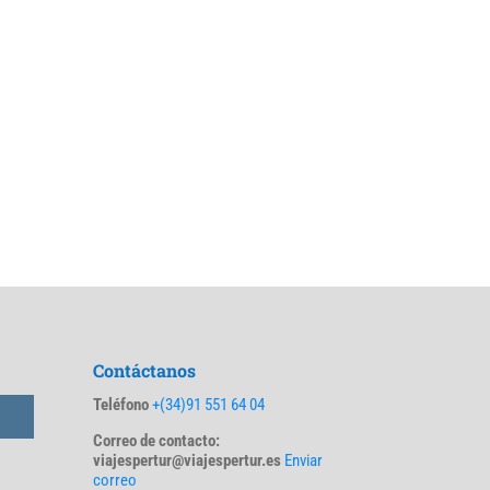
Contáctanos
Teléfono
+(34)91 551 64 04
Correo de contacto:
viajespertur@viajespertur.es
Enviar
correo