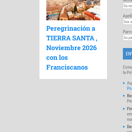
Apell
Peregrinación a
Parro
TIERRA SANTA ,
Noviembre 2026
con los
Franciscanos
Cons
la Po
Aq
Pol
Re
Pe
Fi
em
nue
De