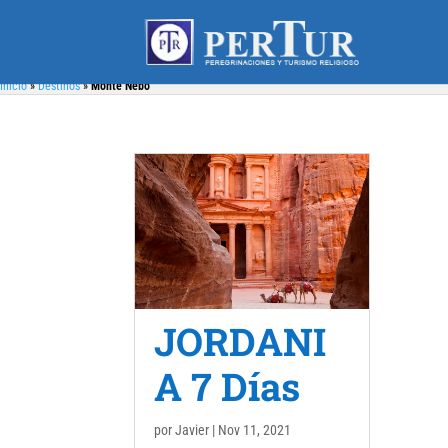
Inicio
»
Destinos
»
Monte Nebo
JORDANI
A 7 Días
por
Javier
|
Nov 11, 2021