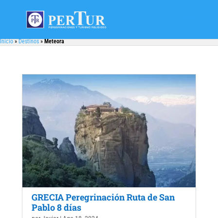
Inicio
»
Destinos
»
Meteora
GRECIA Peregrinación Ruta de San
Pablo 8 días