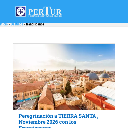
Inicio
»
Destinos
»
franciscanos
Peregrinación a TIERRA SANTA ,
Noviembre 2026 con los
Franciscanos