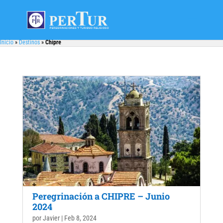
Inicio
»
Destinos
»
Chipre
Peregrinación a CHIPRE – Junio
2024
por
Javier
|
Feb 8, 2024