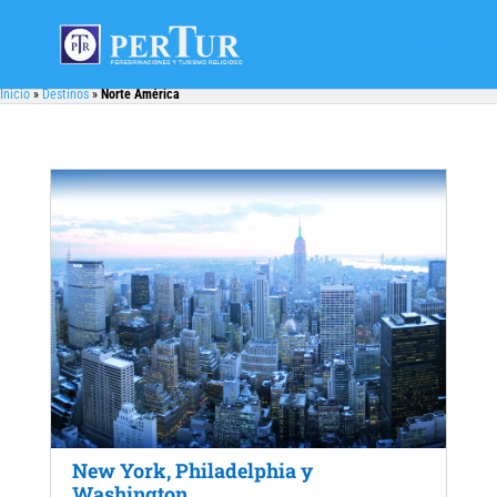
Inicio
»
Destinos
»
Norte América
New York, Philadelphia y
Washington