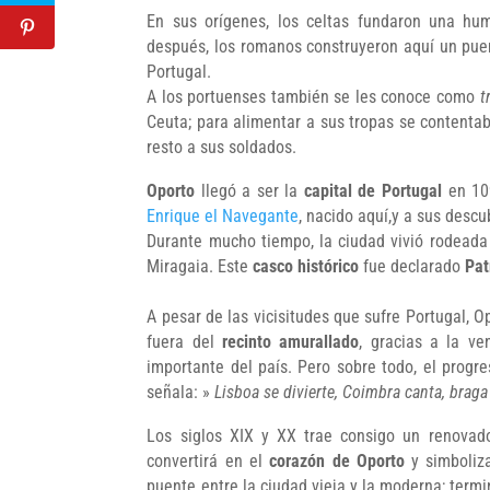
En sus orígenes, los celtas fundaron una hu
después, los romanos construyeron aquí un puer
Portugal.
A los portuenses también se les conoce como
t
Ceuta; para alimentar a sus tropas se contenta
resto a sus soldados.
Oporto
llegó a ser la
capital de Portugal
en 109
Enrique el Navegante
, nacido aquí,y a sus descu
Durante mucho tiempo, la ciudad vivió rodeada 
Miragaia. Este
casco histórico
fue declarado
Pat
A pesar de las vicisitudes que sufre Portugal, 
fuera del
recinto amurallado
, gracias a la ve
importante del país. Pero sobre todo, el prog
señala: »
Lisboa se divierte, Coimbra canta, braga
Los siglos XIX y XX trae consigo un renovado
convertirá en el
corazón de Oporto
y simboliza
puente entre la ciudad vieja y la moderna; term