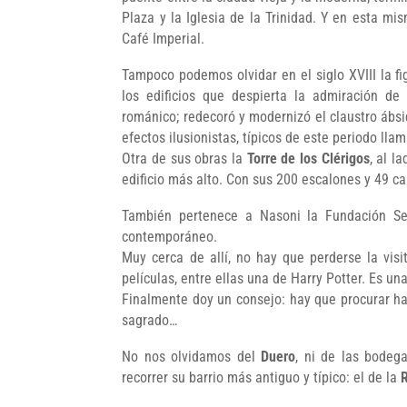
Plaza y la Iglesia de la Trinidad. Y en esta m
Café Imperial.
Tampoco podemos olvidar en el siglo XVIII la fi
los edificios que despierta la admiración de
románico; redecoró y modernizó el claustro ábsi
efectos ilusionistas, típicos de este periodo ll
Otra de sus obras la
Torre de los Clérigos
, al l
edificio más alto. Con sus 200 escalones y 49 c
También pertenece a Nasoni la Fundación Se
contemporáneo.
Muy cerca de allí, no hay que perderse la visi
películas, entre ellas una de Harry Potter. Es u
Finalmente doy un consejo: hay que procurar ha
sagrado…
No nos olvidamos del
Duero
, ni de las bodeg
recorrer su barrio más antiguo y típico: el de la
R