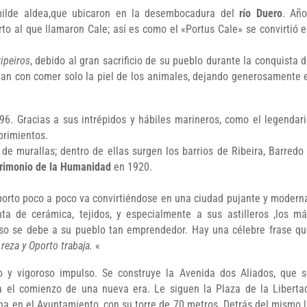
milde aldea,que ubicaron en la desembocadura del
río Duero
. Año
to al que llamaron Cale; así es como el «Portus Cale» se convirtió 
ripeiros
, debido al gran sacrificio de su pueblo durante la conquista 
ban con comer solo la piel de los animales, dejando generosamente 
6. Gracias a sus intrépidos y hábiles marineros, como el legendar
brimientos.
de murallas; dentro de ellas surgen los barrios de Ribeira, Barredo
rimonio de la Humanidad
en 1920.
Oporto poco a poco va convirtiéndose en una ciudad pujante y modern
nta de cerámica, tejidos, y especialmente a sus astilleros ,los m
reso se debe a su pueblo tan emprendedor. Hay una célebre frase q
 reza y Oporto trabaja.
«
 y vigoroso impulso. Se construye la Avenida dos Aliados, que 
 el comienzo de una nueva era. Le siguen la Plaza de la Liberta
ina en el Ayuntamiento, con su torre de 70 metros. Detrás del mismo 