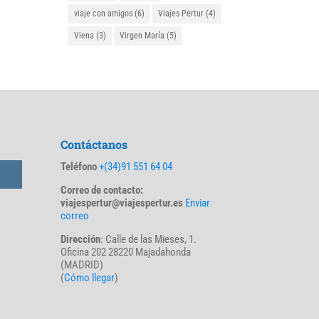
viaje con amigos
(6)
Viajes Pertur
(4)
Viena
(3)
Virgen María
(5)
Contáctanos
Teléfono
+(34)91 551 64 04
Correo de contacto:
viajespertur@viajespertur.es
Enviar
correo
Dirección
: Calle de las Mieses, 1.
Oficina 202 28220 Majadahonda
(MADRID)
(
Cómo llegar
)