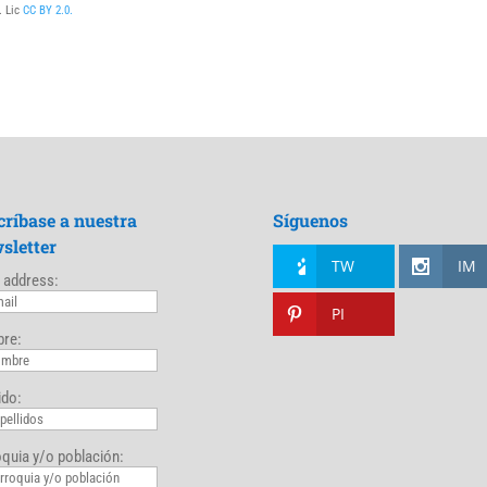
. Lic
CC BY 2.0.
críbase a nuestra
Síguenos
sletter
TW
IM
 address:
PI
re:
ido:
quia y/o población: