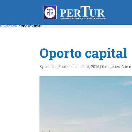
Inicio
»
Blog
»
Oporto capital
Oporto capital
By:
admin
|
Published on: Dic 5, 2016
|
Categories:
Arte e