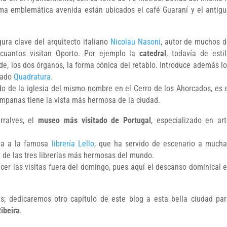
isma emblemática avenida están ubicados el café Guaraní y el antig
gura clave del arquitecto italiano
Nicolau Nasoni
, autor de muchos 
 cuantos visitan Oporto. Por ejemplo la
catedral
, todavía de esti
de, los dos órganos, la forma cónica del retablo. Introduce además l
amado
Quadratura
.
ado de la iglesia del mismo nombre en el Cerro de los Ahorcados, es 
ampanas tiene la vista más hermosa de la ciudad.
rralves, el
museo más visitado de Portugal
, especializado en ar
ta a la famosa
librería Lello
, que ha servido de escenario a much
na de las tres librerías más hermosas del mundo.
cer las visitas fuera del domingo, pues aquí el descanso dominical 
as; dedicaremos otro capítulo de este blog a esta bella ciudad pa
ibeira
.