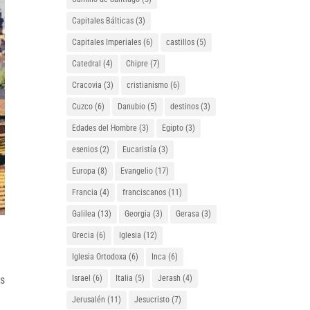
Capitales Bálticas
(3)
Capitales Imperiales
(6)
castillos
(5)
Catedral
(4)
Chipre
(7)
Cracovia
(3)
cristianismo
(6)
Cuzco
(6)
Danubio
(5)
destinos
(3)
Edades del Hombre
(3)
Egipto
(3)
esenios
(2)
Eucaristía
(3)
Europa
(8)
Evangelio
(17)
Francia
(4)
franciscanos
(11)
Galilea
(13)
Georgia
(3)
Gerasa
(3)
Grecia
(6)
Iglesia
(12)
Iglesia Ortodoxa
(6)
Inca
(6)
es
Israel
(6)
Italia
(5)
Jerash
(4)
Jerusalén
(11)
Jesucristo
(7)