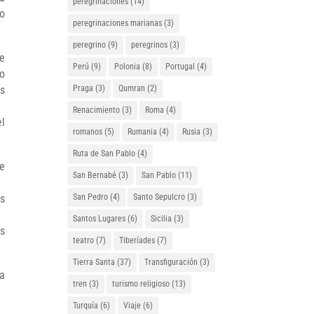
peregrinaciones
(14)
uo
peregrinaciones marianas
(3)
peregrino
(9)
peregrinos
(3)
de
Perú
(9)
Polonia
(8)
Portugal
(4)
lo
os
Praga
(3)
Qumran
(2)
Renacimiento
(3)
Roma
(4)
el
romanos
(5)
Rumania
(4)
Rusia
(3)
Ruta de San Pablo
(4)
te
San Bernabé
(3)
San Pablo
(11)
as
San Pedro
(4)
Santo Sepulcro
(3)
Santos Lugares
(6)
Sicilia
(3)
es
teatro
(7)
Tiberíades
(7)
Tierra Santa
(37)
Transfiguración
(3)
ra
tren
(3)
turismo religioso
(13)
Turquía
(6)
Viaje
(6)