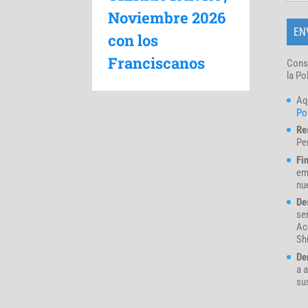
Noviembre 2026
con los
Franciscanos
Cons
la Po
Aq
Pol
Re
Pe
Fi
em
nue
De
se
Ac
Sh
De
a a
su