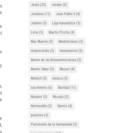
Jesús
(25)
Jordan
(5)
s
en
Jordania
(11)
Juan Pablo II
(4)
Jubileo
(3)
Liga hanseática
(3)
de
el
Lima
(3)
Machu Picchu
(4)
Mar Muerto
(5)
Mediterráneo
(3)
misericordia
(3)
monasterios
(5)
io
Monte de las Bienaventuranzas
(3)
 y
Monte Tabor
(5)
Mozart
(4)
Munich
(5)
música
(3)
a,
nacimiento
(6)
Navidad
(11)
ás
Nazaret
(5)
Nicosia
(3)
ue
Normandía
(3)
Oporto
(4)
pastores
(3)
se
d,
Patrimonio de la Humanidad
(3)
la