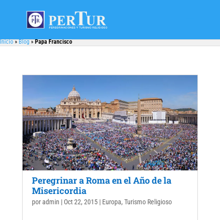
Inicio
»
Blog
»
Papa Francisco
Peregrinar a Roma en el Año de la
Misericordia
por
admin
|
Oct 22, 2015
|
Europa
,
Turismo Religioso