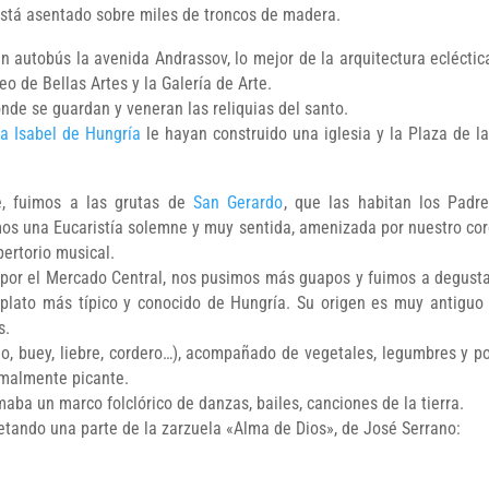
está asentado sobre miles de troncos de madera.
n autobús la avenida Andrassov, lo mejor de la arquitectura ecléctic
o de Bellas Artes y la Galería de Arte.
onde se guardan y veneran las reliquias del santo.
a Isabel de Hungría
le hayan construido una iglesia y la Plaza de l
e, fuimos a las grutas de
San Gerardo
, que las habitan los Padr
vimos una Eucaristía solemne y muy sentida, amenizada por nuestro co
ertorio musical.
 por el Mercado Central, nos pusimos más guapos y fuimos a degust
 plato más típico y conocido de Hungría. Su origen es muy antiguo
s.
o, buey, liebre, cordero…), acompañado de vegetales, legumbres y p
rmalmente picante.
maba un marco folclórico de danzas, bailes, canciones de la tierra.
retando una parte de la zarzuela «Alma de Dios», de José Serrano: