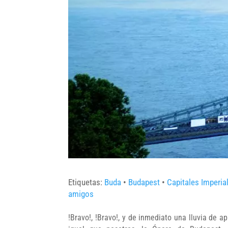
Etiquetas:
Buda
•
Budapest
•
Capitales Imperia
amigos
!Bravo!, !Bravo!, y de inmediato una lluvia de a