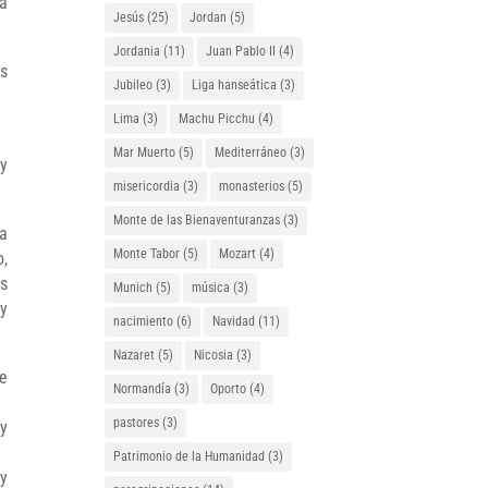
a
Jesús
(25)
Jordan
(5)
Jordania
(11)
Juan Pablo II
(4)
os
Jubileo
(3)
Liga hanseática
(3)
Lima
(3)
Machu Picchu
(4)
Mar Muerto
(5)
Mediterráneo
(3)
 y
misericordia
(3)
monasterios
(5)
Monte de las Bienaventuranzas
(3)
ya
Monte Tabor
(5)
Mozart
(4)
o,
us
Munich
(5)
música
(3)
y
nacimiento
(6)
Navidad
(11)
Nazaret
(5)
Nicosia
(3)
de
Normandía
(3)
Oporto
(4)
pastores
(3)
 y
Patrimonio de la Humanidad
(3)
 y