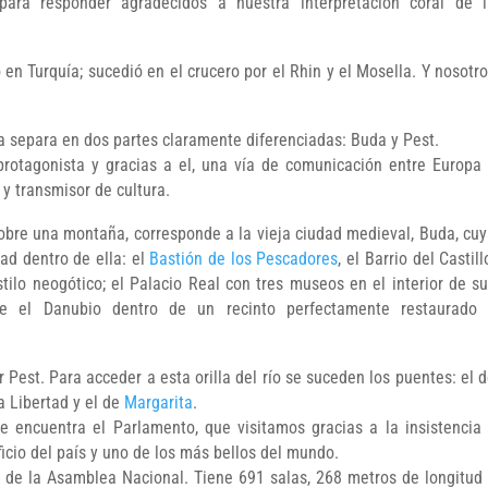
para responder agradecidos a nuestra interpretación coral de l
en Turquía; sucedió en el crucero por el Rhin y el Mosella. Y nosotr
la separa en dos partes claramente diferenciadas: Buda y Pest.
protagonista y gracias a el, una vía de comunicación entre Europa
y transmisor de cultura.
sobre una montaña, corresponde a la vieja ciudad medieval, Buda, cu
dad dentro de ella: el
Bastión de los Pescadores
, el Barrio del Castill
tilo neogótico; el Palacio Real con tres museos en el interior de s
bre el Danubio dentro de un recinto perfectamente restaurado 
 Pest. Para acceder a esta orilla del río se suceden los puentes: el 
la Libertad y el de
Margarita
.
 encuentra el Parlamento, que visitamos gracias a la insistencia
ficio del país y uno de los más bellos del mundo.
s de la Asamblea Nacional. Tiene 691 salas, 268 metros de longitud