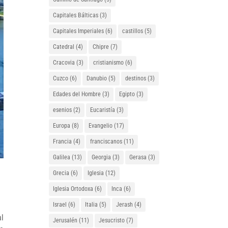
Capitales Bálticas
(3)
Capitales Imperiales
(6)
castillos
(5)
Catedral
(4)
Chipre
(7)
Cracovia
(3)
cristianismo
(6)
Cuzco
(6)
Danubio
(5)
destinos
(3)
Edades del Hombre
(3)
Egipto
(3)
esenios
(2)
Eucaristía
(3)
Europa
(8)
Evangelio
(17)
Francia
(4)
franciscanos
(11)
Galilea
(13)
Georgia
(3)
Gerasa
(3)
Grecia
(6)
Iglesia
(12)
Iglesia Ortodoxa
(6)
Inca
(6)
Israel
(6)
Italia
(5)
Jerash
(4)
al
Jerusalén
(11)
Jesucristo
(7)