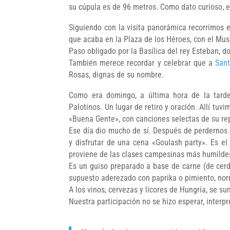
su cúpula es de 96 metros. Como dato curioso, 
Siguiendo con la visita panorámica recorrimos e
que acaba en la Plaza de los Héroes, con el Muse
Paso obligado por la Basílica del rey Esteban, d
También merece recordar y celebrar que a
Sant
Rosas, dignas de su nombre.
Como era domingo, a última hora de la tard
Palotinos. Un lugar de retiro y oración. Allí tu
«Buena Gente», con canciones selectas de su rep
Ese día dio mucho de sí. Después de perdernos
y disfrutar de una cena «Goulash party». Es el
proviene de las clases campesinas más humilde
Es un guiso preparado a base de carne (de cerd
supuesto aderezado con paprika o pimiento, no
A los vinos, cervezas y licores de Hungría, se su
Nuestra participación no se hizo esperar, interp