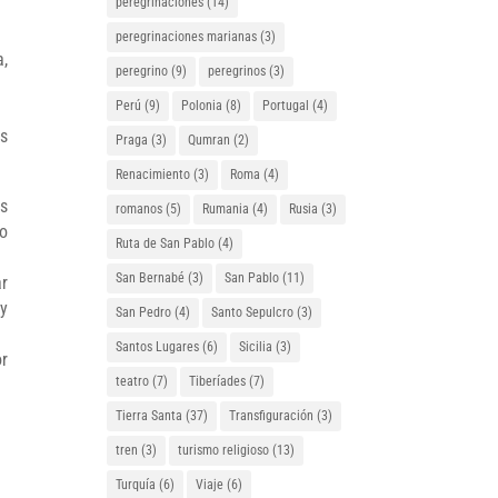
peregrinaciones
(14)
peregrinaciones marianas
(3)
a,
peregrino
(9)
peregrinos
(3)
Perú
(9)
Polonia
(8)
Portugal
(4)
as
Praga
(3)
Qumran
(2)
Renacimiento
(3)
Roma
(4)
es
romanos
(5)
Rumania
(4)
Rusia
(3)
ro
Ruta de San Pablo
(4)
San Bernabé
(3)
San Pablo
(11)
ar
 y
San Pedro
(4)
Santo Sepulcro
(3)
Santos Lugares
(6)
Sicilia
(3)
or
teatro
(7)
Tiberíades
(7)
Tierra Santa
(37)
Transfiguración
(3)
tren
(3)
turismo religioso
(13)
Turquía
(6)
Viaje
(6)