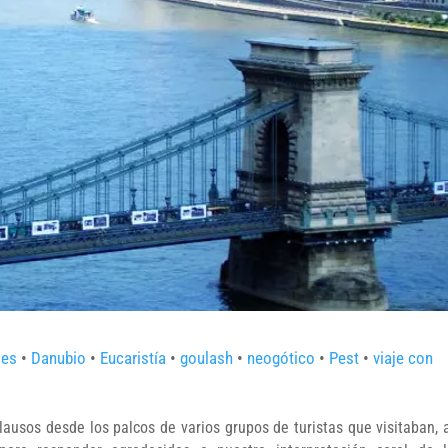
les
•
Danubio
•
Eucaristía
•
goulash
•
neogótico
•
Pest
•
viaje con
plausos desde los palcos de varios grupos de turistas que visitaban, 