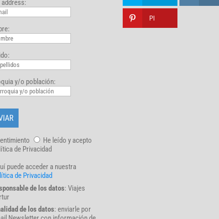
 address:
PI
re:
ido:
quia y/o población:
entimiento
He leído y acepto
lítica de Privacidad
uí puede acceder a nuestra
ítica de Privacidad
sponsable de los datos
: Viajes
rtur
nalidad de los datos
: enviarle por
ail Newsletter con información de