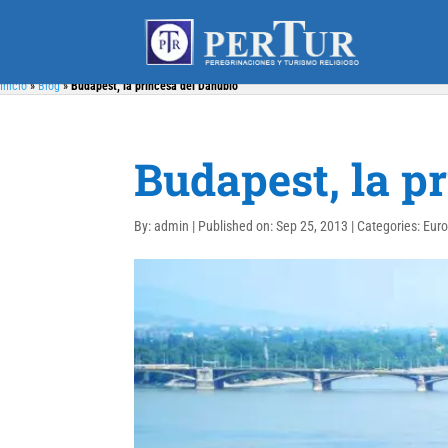
Inicio
»
Blog
»
Budapest, la princesa del Danubio
Budapest, la p
By:
admin
|
Published on: Sep 25, 2013
|
Categories:
Eur