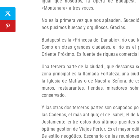
igual que nosotros, la Ópera de Budapest, 
«Montanara» a tres voces.
No es la primera vez que nos aplauden. Sucedió 
nos pusimos huecos y orgullosos. Gracias.
Budapest es la «Princesa del Danubio», río que 
Como en otras grandes ciudades, el río es el 
Oriente Próximo. Es fuente de riqueza comercial 
Una tercera parte de la ciudad , que descansa 
zona principal es la llamada Fortaleza; una ciu
la Iglesia de Matías o de Nuestra Señora, de es
muros, restaurantes, tiendas, miradores so
conservado.
Y las otras dos terceras partes son ocupadas por
las Cadenas, el más antiguo; el de Isabel; el de 
Justamente entre estos dos últimos puentes se
óptima gestión de Viajes Pertur. Es el mayor edi
De estilo neogótico. Escenario de las reunione