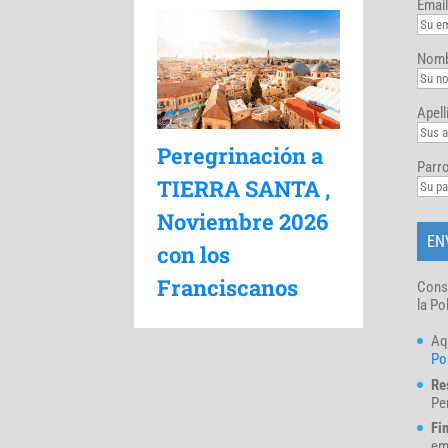
Email
Nomb
Apell
Peregrinación a
Parro
TIERRA SANTA ,
Noviembre 2026
con los
Franciscanos
Cons
la Po
Aq
Pol
Re
Pe
Fi
em