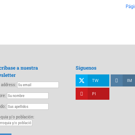
Pági
críbase a nuestra
Síguenos
sletter
TW
IM
l address:
PI
re:
ido:
quia y/o población: