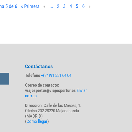
na 5 de 6
« Primera
«
...
2
3
4
5
6
»
Contáctanos
Teléfono
+(34)91 551 64 04
Correo de contacto:
viajespertur@viajespertur.es
Enviar
correo
Dirección
: Calle de las Mieses, 1.
Oficina 202 28220 Majadahonda
(MADRID)
(
Cómo llegar
)