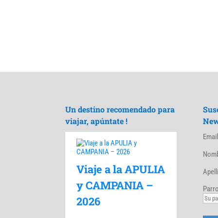
Un destino recomendado para
Sus
viajar, apúntate !
New
Emai
Nomb
Viaje a la APULIA
Apell
y CAMPANIA –
Parro
2026