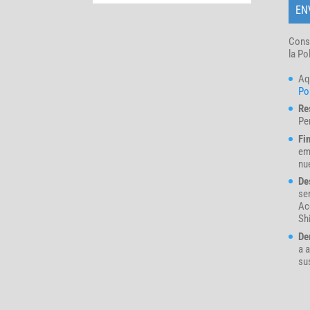
Cons
la Po
Aq
Pol
Re
Pe
Fi
em
nue
De
se
Ac
Sh
De
a a
su