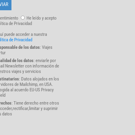
entimiento
He leído y acepto
lítica de Privacidad
uí puede acceder a nuestra
ítica de Privacidad
sponsable de los datos
: Viajes
rtur
nalidad de los datos
: enviarle por
ail Newsletter con información de
stros viajes y servicios
stinatarios
: Datos alojados en los
rvidores de Mailchimp, en USA.
ogida al acuerdo EU-US Privacy
ield
rechos
: Tiene derecho entre otros
cceder,rectificar,limitar y suprimir
s datos